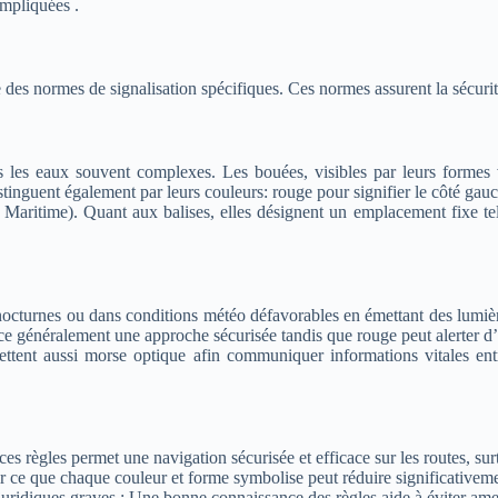
impliquées .
s normes de signalisation spécifiques. Ces normes assurent la sécurité 
ns les eaux souvent complexes. Les bouées, visibles par leurs forme
inguent également par leurs couleurs: rouge pour signifier le côté gauch
n Maritime). Quant aux balises, elles désignent un emplacement fixe te
cturnes ou dans conditions météo défavorables en émettant des lumières 
e généralement une approche sécurisée tandis que rouge peut alerter d’
ttent aussi morse optique afin communiquer informations vitales entr
es règles permet une navigation sécurisée et efficace sur les routes, sur
r ce que chaque couleur et forme symbolise peut réduire significativeme
juridiques graves : Une bonne connaissance des règles aide à éviter ame