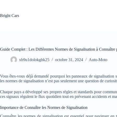
Passer
au
contenu
Bright Cars
Guide Complet : Les Différentes Normes de Signalisation à Connaître 
xb9u1dolokghk25
octobre 31, 2024
Auto-Moto
Vous êtes-vous déjà demandé pourquoi les panneaux de signalisation s
les normes de signalisation n’est pas seulement une question de curiosité, 
Chaque pays a développé ses propres règles et standards pour communiqu
ces signaux régulent le flux quotidien tout en prévenant accidents et m
Importance de Connaître les Normes de Signalisation
Connaître les normes de signalisation est essentiel pour naviguer en