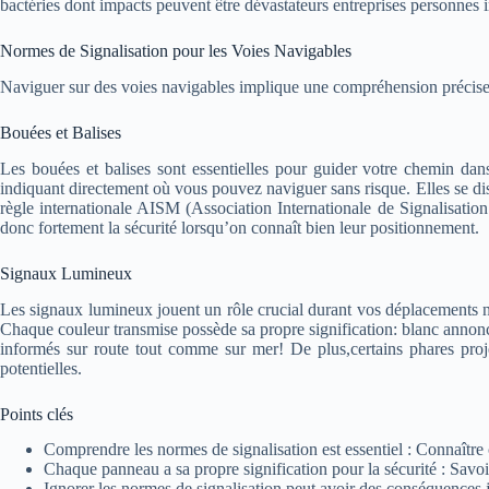
bactéries dont impacts peuvent être dévastateurs entreprises personnes 
Normes de Signalisation pour les Voies Navigables
Naviguer sur des voies navigables implique une compréhension précise de
Bouées et Balises
Les bouées et balises sont essentielles pour guider votre chemin da
indiquant directement où vous pouvez naviguer sans risque. Elles se dist
règle internationale AISM (Association Internationale de Signalisatio
donc fortement la sécurité lorsqu’on connaît bien leur positionnement.
Signaux Lumineux
Les signaux lumineux jouent un rôle crucial durant vos déplacements no
Chaque couleur transmise possède sa propre signification: blanc annonc
informés sur route tout comme sur mer! De plus,certains phares proje
potentielles.
Points clés
Comprendre les normes de signalisation est essentiel : Connaître c
Chaque panneau a sa propre signification pour la sécurité : Savoi
Ignorer les normes de signalisation peut avoir des conséquences 