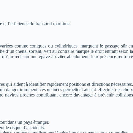
et l’efficience du transport maritime.
s variées comme coniques ou cylindriques, marquent le passage sûr en
e d’un chenal sortant, vert au contraire marque le droit entrant selon la
l qu’un récif ou une épave à éviter absolument; leur présence renforce
qui aident à identifier rapidement positions et directions nécessaires.
un danger imminent; ces nuances permettent ainsi d’effectuer des choix
e navires proches contribuant encore davantage à prévenir collisions
tout dans un pays étranger.
nt le risque d’accidents.
ndes ou autres complications légales lors de voyages ou au quotidien.