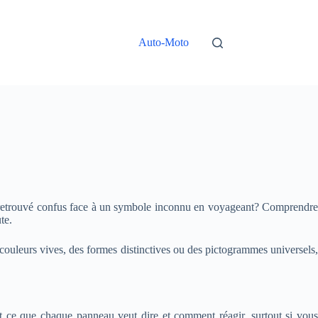
Auto-Moto
us retrouvé confus face à un symbole inconnu en voyageant? Comprendre
te.
ouleurs vives, des formes distinctives ou des pictogrammes universels,
nt ce que chaque panneau veut dire et comment réagir, surtout si vous