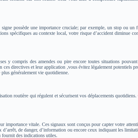
signe possède une importance cruciale; par exemple, un stop ou un feu
tions spécifiques au contexte local, votre risque d’accident diminue c
uses y compris des amendes ou pire encore toutes situations pouvant
n ces directives et leur application ,vous évitez légalement potentiels p
e plus généralement vie quotidienne.
isation routière qui régulent et sécurisent vos déplacements quotidiens
ur importance vitale. Ces signaux sont conçus pour capter votre attent
 d’arrêt, de danger, d’information ou encore ceux indiquant les limitati
fournit des indications utiles.