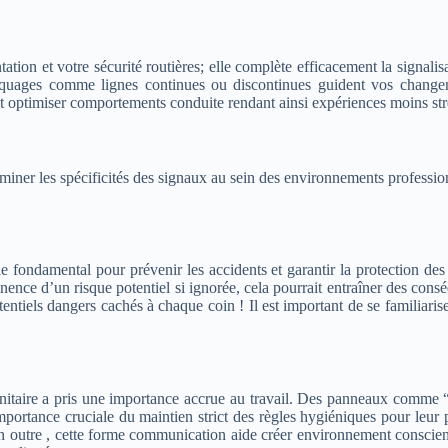
tion et votre sécurité routières; elle complète efficacement la signalisa
arquages comme lignes continues ou discontinues guident vos change
 optimiser comportements conduite rendant ainsi expériences moins stre
xaminer les spécificités des signaux au sein des environnements professi
ôle fondamental pour prévenir les accidents et garantir la protection 
minence d’un risque potentiel si ignorée, cela pourrait entraîner des co
otentiels dangers cachés à chaque coin !
Il est important de se familiari
sanitaire a pris une importance accrue au travail. Des panneaux comme “
mportance cruciale du maintien strict des règles hygiéniques pour leur 
En outre , cette forme communication aide créer environnement conscien